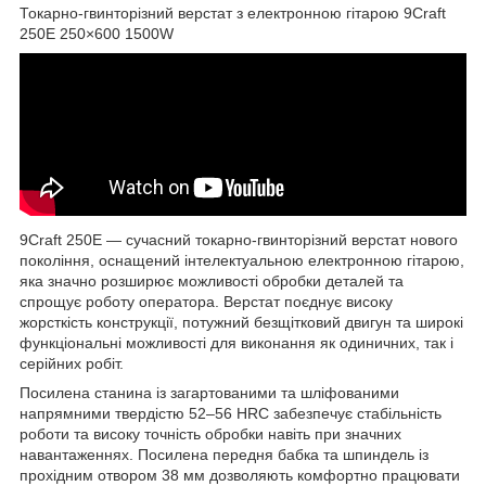
Токарно-гвинторізний верстат з електронною гітарою 9Craft
250E 250×600 1500W
9Craft 250E — сучасний токарно-гвинторізний верстат нового
покоління, оснащений інтелектуальною електронною гітарою,
яка значно розширює можливості обробки деталей та
спрощує роботу оператора. Верстат поєднує високу
жорсткість конструкції, потужний безщітковий двигун та широкі
функціональні можливості для виконання як одиничних, так і
серійних робіт.
Посилена станина із загартованими та шліфованими
напрямними твердістю 52–56 HRC забезпечує стабільність
роботи та високу точність обробки навіть при значних
навантаженнях. Посилена передня бабка та шпиндель із
прохідним отвором 38 мм дозволяють комфортно працювати