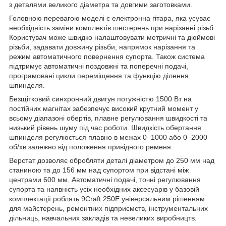
з деталями великого діаметра та довгими заготовками.
Головною перевагою моделі є електронна гітара, яка усуває
необхідність заміни комплектів шестерень при нарізанні різьб.
Користувач може швидко налаштовувати метричні та дюймові
різьби, задавати довжину різьби, напрямок нарізання та
режим автоматичного повернення супорта. Також система
підтримує автоматичні поздовжні та поперечні подачі,
програмовані цикли переміщення та функцію ділення
шпинделя.
Безщітковий синхронний двигун потужністю 1500 Вт на
постійних магнітах забезпечує високий крутний момент у
всьому діапазоні обертів, плавне регулювання швидкості та
низький рівень шуму під час роботи. Швидкість обертання
шпинделя регулюється плавно в межах 0–1000 або 0–2000
об/хв залежно від положення привідного ременя.
Верстат дозволяє обробляти деталі діаметром до 250 мм над
станиною та до 156 мм над супортом при відстані між
центрами 600 мм. Автоматичні подачі, точні регулювання
супорта та наявність усіх необхідних аксесуарів у базовій
комплектації роблять 9Craft 250E універсальним рішенням
для майстерень, ремонтних підприємств, інструментальних
дільниць, навчальних закладів та невеликих виробництв.