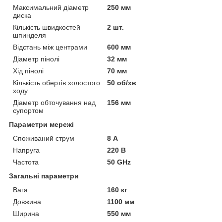
Максимальний діаметр
250 мм
диска
Кількість швидкостей
2 шт.
шпинделя
Відстань між центрами
600 мм
Діаметр пінолі
32 мм
Хід пінолі
70 мм
Кількість обертів холостого
50 об/хв
ходу
Діаметр обточування над
156 мм
супортом
Параметри мережі
Споживаний струм
8 А
Напруга
220 В
Частота
50 GHz
Загальні параметри
Вага
160 кг
Довжина
1100 мм
Ширина
550 мм