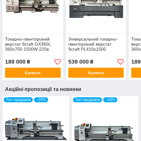
Токарно-гвинторізний
Універсальний токарно-
Тока
верстат 9craft GX360L
гвинторізний верстат
верс
360x750 1500W 220в
9craft PL410х1500
360
189 000
539 000
189
₴
₴
Купити
Купити
Акційні пропозиції та новинки
Топ продажів
–10%
Топ продажів
–10%