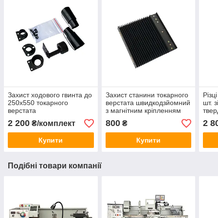
Захист ходового гвинта до
Захист станини токарного
Різц
250x550 токарного
верстата швидкодзйомний
шт. 
верстата
з магнітним кріпленням
тве
500 мм (гармошка).
пла
2 200
800
2 8
₴/комплект
₴
Купити
Купити
Подібні товари компанії