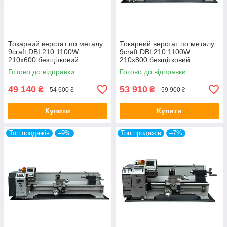
Токарний верстат по металу
Токарний верстат по металу
9craft DBL210 1100W
9craft DBL210 1100W
210х600 безщітковий
210х800 безщітковий
Готово до відправки
Готово до відправки
49 140
53 910
₴
₴
54 600 ₴
59 900 ₴
Купити
Купити
Топ продажів
–9%
Топ продажів
–7%