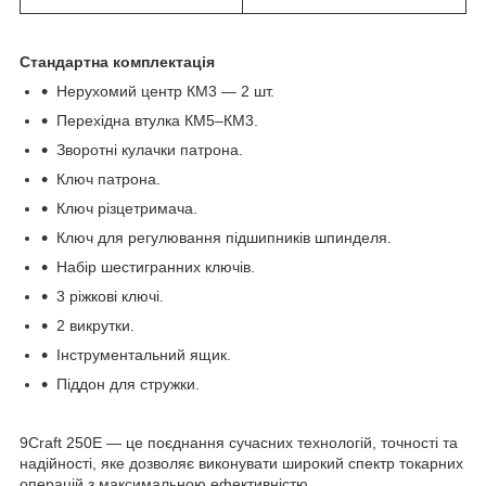
Стандартна комплектація
Нерухомий центр КМ3 — 2 шт.
Перехідна втулка КМ5–КМ3.
Зворотні кулачки патрона.
Ключ патрона.
Ключ різцетримача.
Ключ для регулювання підшипників шпинделя.
Набір шестигранних ключів.
3 ріжкові ключі.
2 викрутки.
Інструментальний ящик.
Піддон для стружки.
9Craft 250E — це поєднання сучасних технологій, точності та
надійності, яке дозволяє виконувати широкий спектр токарних
операцій з максимальною ефективністю.