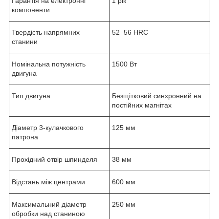
Гарантія на електронні
1 рік
компоненти
Твердість напрямних
52–56 HRC
станини
Номінальна потужність
1500 Вт
двигуна
Тип двигуна
Безщітковий синхронний на
постійних магнітах
Діаметр 3-кулачкового
125 мм
патрона
Прохідний отвір шпинделя
38 мм
Відстань між центрами
600 мм
Максимальний діаметр
250 мм
обробки над станиною