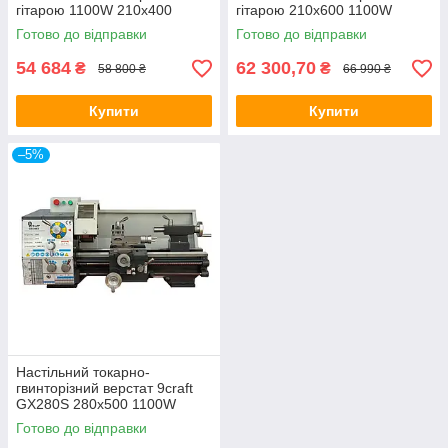
гітарою 1100W 210x400
гітарою 210х600 1100W
Готово до відправки
Готово до відправки
54 684
62 300,70
₴
₴
58 800 ₴
66 990 ₴
Купити
Купити
–5%
Настільний токарно-
гвинторізний верстат 9craft
GX280S 280х500 1100W
Готово до відправки