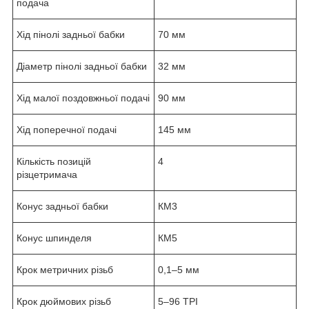
подача
Хід пінолі задньої бабки
70 мм
Діаметр пінолі задньої бабки
32 мм
Хід малої поздовжньої подачі
90 мм
Хід поперечної подачі
145 мм
Кількість позицій
4
різцетримача
Конус задньої бабки
КМ3
Конус шпинделя
КМ5
Крок метричних різьб
0,1–5 мм
Крок дюймових різьб
5–96 TPI