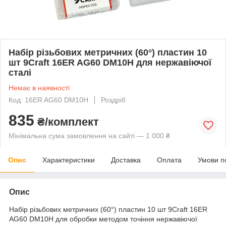
Набір різьбових метричних (60°) пластин 10
шт 9Craft 16ER AG60 DM10H для нержавіючої
сталі
Немає в наявності
Код: 16ER AG60 DM10H
Роздріб
835
₴/комплект
Мінімальна сума замовлення на сайті — 1 000 ₴
Опис
Характеристики
Доставка
Оплата
Умови п
Опис
Набір різьбових метричних (60°) пластин 10 шт 9Craft 16ER
AG60 DM10H для обробки методом точіння нержавіючої