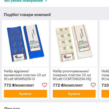
Всі умови повернення
Подібні товари компанії
Набір відрізних/
Набір розточувальних/
Набі
канавочних пластин 10 шт
токарних пластин 10 шт
тока
9Craft MGMN200-G
9Craft CCMT060204-HQ
9Cr
DMZS15T для
DC2000 для вуглецевої
H02 
772
772
710
₴/комплект
₴/комплект
нержавіючої сталі
сталі
коль
Купити
Купити
Про нас