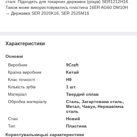
сталі. Підходять для токарних державок (різців) SER1212H16 .
Також може використовуватись пластина 16ER AG60 DM10H
→ Державка SER 2020K16, SER 2525M16
Характеристики
Основні
Виробник
9Craft
Країна виробник
Китай
Клас точності
Н9
Кількість зубів
1 шт.
Матеріал
Твердий сплав
Обробка матеріалу
Сталь, Загартована сталь,
Метал, Чавун, Нержавіюча
сталь
Стан
Новий
Тип
Пластина
Користувальницькі характеристики