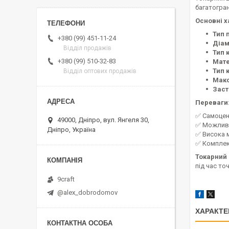
багатогра
Основні х
Тип 
+380 (99) 451-11-24
Діам
Відділ продажів
Тип 
+380 (99) 510-32-83
Мате
Тип 
Відділ оптових продажів
Макс
Заст
Переваги
✅ Самоцен
49000, Дніпро, вул. Янгеля 30,
✅ Можливі
Дніпро, Україна
✅ Висока м
✅ Комплек
Токарний 
під час то
9craft
@alex_dobrodomov
ХАРАКТЕ