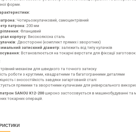
нної форми.
арактеристики:
патрона:
Чотирьохкулачковий, самоцентрівний
етр патрона:
200 мм
кріплення:
Фланцевий
ріал корпусу:
Високоякісна сталь
кулачків:
Двосторонні (комплект прямих і зворотних)
имальний затискний діаметр:
залежить від типу кулачків
осування:
Встановлюється на токарні верстати для фіксації заготовок
:
трівний механізм для швидкого та точного затиску
сть роботи з круглими, квадратними та багатогранними деталями
іцність і зносостійкість завдяки загартованій сталі
тується прямими та зворотними кулачками для універсального викори
патрон SANOU K12-200
широко застосовується в машинобудуванні та м
чних токарних операцій.
РИСТИКИ