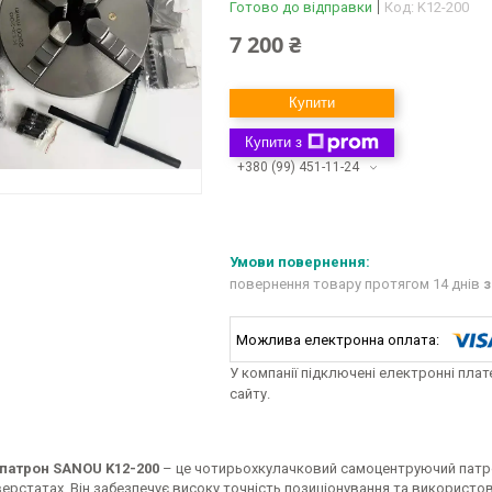
Готово до відправки
Код:
K12-200
7 200 ₴
Купити
Купити з
+380 (99) 451-11-24
повернення товару протягом 14 днів
з
У компанії підключені електронні пла
сайту.
патрон SANOU K12-200
– це чотирьохкулачковий самоцентруючий патрон
ерстатах. Він забезпечує високу точність позиціонування та використо