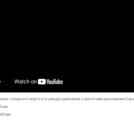
анини токарного верстата швидкодзйомний з магнітним кріпленням (гар
5 мм
00 мм