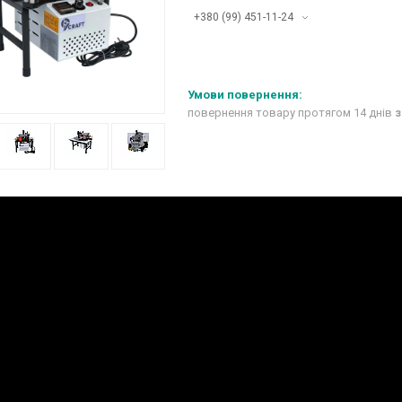
+380 (99) 451-11-24
повернення товару протягом 14 днів
з