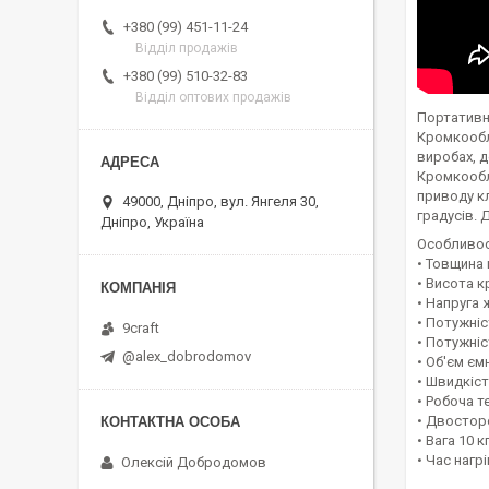
+380 (99) 451-11-24
Відділ продажів
+380 (99) 510-32-83
Відділ оптових продажів
Портативн
Кромкообл
виробах, 
Кромкообли
приводу к
49000, Дніпро, вул. Янгеля 30,
градусів. 
Дніпро, Україна
Особливос
• Товщина 
• Висота к
• Напруга 
• Потужніс
9craft
• Потужніс
@alex_dobrodomov
• Об'єм єм
• Швидкіст
• Робоча т
• Двостор
• Вага 10 к
• Час нагрі
Олексій Добродомов