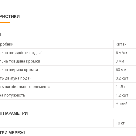
РИСТИКИ
І
иробник
Китай
ьна швидкість подачі
6 м/хв
льна товщина кромки
3 мм
льна ширина кромки
60 мм
ть двигуна подачі
0.2 кВт
ть нагрівального елемента
1 кВт
а потужність
1.2 кВт
Новий
НІ ПАРАМЕТРИ
10 кг
ТРИ МЕРЕЖІ