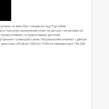
ромок на виробах товщиною від 5 до 60мм.
остороннім нанесенням клею на деталь і на кромку на
 прямолінійних та прямолейних деталей.
ртування та використання. Нагрівальний елемент і двигун
 для клею об'ємом 1000 мл. Робоча температура 150-200