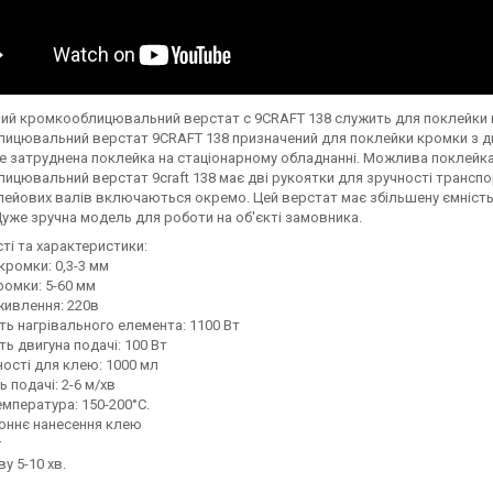
ий кромкооблицювальний верстат c 9CRAFT 138 служить для поклейки к
ицювальний верстат 9CRAFT 138 призначений для поклейки кромки з дв
де затруднена поклейка на стаціонарному обладнанні. Можлива поклейка
цювальний верстат 9craft 138 має дві рукоятки для зручності транспо
лейових валів включаються окремо. Цей верстат має збільшену ємність
Дуже зручна модель для роботи на об'єкті замовника.
ті та характеристики:
кромки: 0,3-3 мм
ромки: 5-60 мм
живлення: 220в
ть нагрівального елемента: 1100 Вт
ть двигуна подачі: 100 Вт
ності для клею: 1000 мл
ь подачі: 2-6 м/хв
емпература: 150-200°С.
оннє нанесення клею
г
ву 5-10 хв.