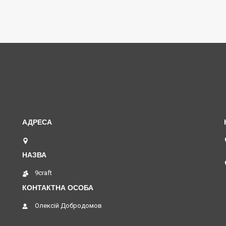
49000, Дніпро, вул. Янгеля 30, Дніпро, Україна
9craft
Олексій Добродомов