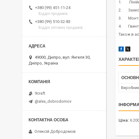
1. Ліній
+380 (99) 451-11-24
2. Захисн
Відділ продажів
3. Монта
+380 (99) 510-32-83
4. Гвинти
Відділ оптових продажів
Також в ас
49000, Дніпро, вул. Янгеля 30,
ХАРАКТЕ
Дніпро, Україна
ОСНОВН
Виробни
9craft
@alex_dobrodomov
ІНФОРМА
Ціна:
6 200
Олексій Добродомов