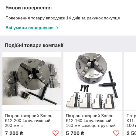
Умови повернення
Повернення товару впродовж 14 днів за рахунок покупця
Всі умови повернення
Подібні товари компанії
Патрон токарний Sanou
Патрон токарний Sanou
Патр
K12-200 4х кулачковий
K12-160 4х кулачковий
K11-
200 мм з
160 мм самоцентруючий
100
самоцентрующими
7 200
5 700
2 5
₴
₴
кулачками під планшайбу